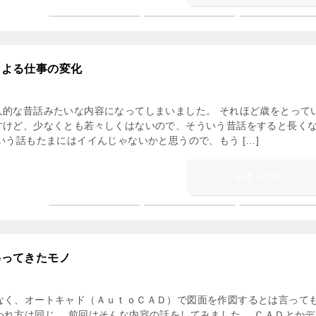
による仕事の変化
人的な昔話みたいな内容になってしまいました。 それほど歳をとって
すけど、少なくとも若々しくはないので、そういう昔話をすると長く
いう話もたまにはイイんじゃないかと思うので、もう […]
続きを読む
わってきたモノ
なく、オートキャド（ＡｕｔｏＣＡＤ）で図面を作図するとは言って
われ方は同じ。 前回はそんな内容の話をしてみました。 ＣＡＤとかデ