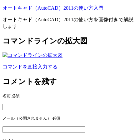
オートキャド（AutoCAD）2011の使い方入門
オートキャド（AutoCAD）2011の使い方を画像付きで解説
します
コマンドラインの拡大図
コマンドを直接入力する
投
稿
コメントを残す
ナ
名前
必須
ビ
ゲ
ー
メール（公開されません）
必須
シ
ョ