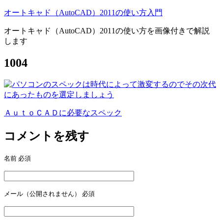
オートキャド（AutoCAD）2011の使い方入門
オートキャド（AutoCAD）2011の使い方を画像付きで解説
します
1004
ＡｕｔｏＣＡＤに必要なスペック
投
稿
コメントを残す
ナ
名前
必須
ビ
ゲ
ー
メール（公開されません）
必須
シ