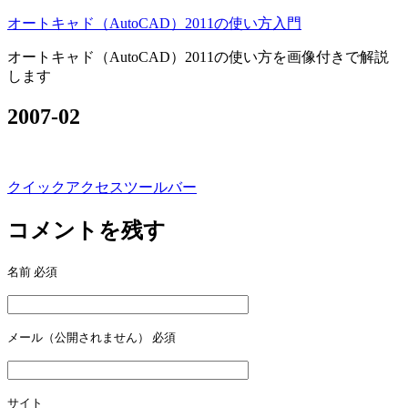
オートキャド（AutoCAD）2011の使い方入門
オートキャド（AutoCAD）2011の使い方を画像付きで解説
します
2007-02
クイックアクセスツールバー
投
稿
コメントを残す
ナ
名前
必須
ビ
ゲ
ー
メール（公開されません）
必須
シ
ョ
サイト