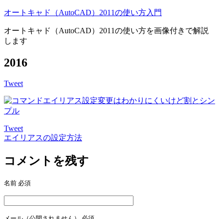
オートキャド（AutoCAD）2011の使い方入門
オートキャド（AutoCAD）2011の使い方を画像付きで解説
します
2016
Tweet
Tweet
エイリアスの設定方法
投
稿
コメントを残す
ナ
名前
必須
ビ
ゲ
ー
メール（公開されません）
必須