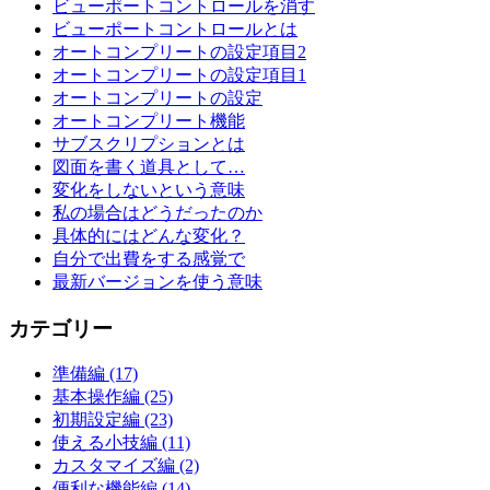
ビューポートコントロールを消す
ビューポートコントロールとは
オートコンプリートの設定項目2
オートコンプリートの設定項目1
オートコンプリートの設定
オートコンプリート機能
サブスクリプションとは
図面を書く道具として…
変化をしないという意味
私の場合はどうだったのか
具体的にはどんな変化？
自分で出費をする感覚で
最新バージョンを使う意味
カテゴリー
準備編 (17)
基本操作編 (25)
初期設定編 (23)
使える小技編 (11)
カスタマイズ編 (2)
便利な機能編 (14)