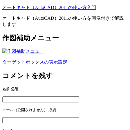
オートキャド（AutoCAD）2011の使い方入門
オートキャド（AutoCAD）2011の使い方を画像付きで解説
します
作図補助メニュー
ターゲットボックスの表示設定
投
稿
コメントを残す
ナ
名前
必須
ビ
ゲ
ー
メール（公開されません）
必須
シ
ョ