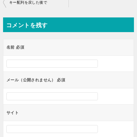
投
キー配列を戻した後で
稿
ナ
コメントを残す
ビ
ゲ
名前
必須
ー
シ
ョ
ン
メール（公開されません）
必須
サイト