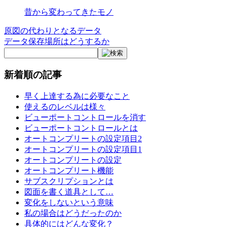
昔から変わってきたモノ
原図の代わりとなるデータ
投
データ保存場所はどうするか
稿
ナ
新着順の記事
ビ
ゲ
早く上達する為に必要なこと
使えるのレベルは様々
ー
ビューポートコントロールを消す
ビューポートコントロールとは
シ
オートコンプリートの設定項目2
ョ
オートコンプリートの設定項目1
オートコンプリートの設定
ン
オートコンプリート機能
サブスクリプションとは
図面を書く道具として…
変化をしないという意味
私の場合はどうだったのか
具体的にはどんな変化？